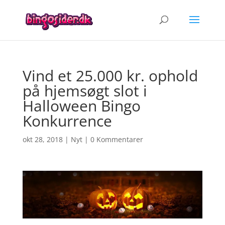
Vind et 25.000 kr. ophold
på hjemsøgt slot i
Halloween Bingo
Konkurrence
okt 28, 2018
|
Nyt
|
0 Kommentarer