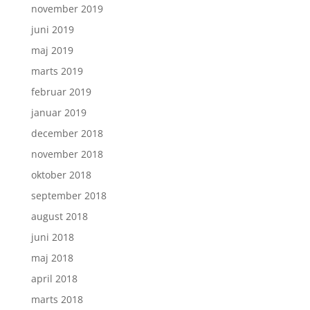
november 2019
juni 2019
maj 2019
marts 2019
februar 2019
januar 2019
december 2018
november 2018
oktober 2018
september 2018
august 2018
juni 2018
maj 2018
april 2018
marts 2018