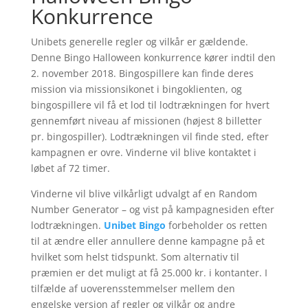
Konkurrence
Unibets generelle regler og vilkår er gældende.
Denne Bingo Halloween konkurrence kører indtil den
2. november 2018. Bingospillere kan finde deres
mission via missionsikonet i bingoklienten, og
bingospillere vil få et lod til lodtrækningen for hvert
gennemført niveau af missionen (højest 8 billetter
pr. bingospiller). Lodtrækningen vil finde sted, efter
kampagnen er ovre. Vinderne vil blive kontaktet i
løbet af 72 timer.
Vinderne vil blive vilkårligt udvalgt af en Random
Number Generator – og vist på kampagnesiden efter
lodtrækningen.
Unibet Bingo
forbeholder os retten
til at ændre eller annullere denne kampagne på et
hvilket som helst tidspunkt. Som alternativ til
præmien er det muligt at få 25.000 kr. i kontanter. I
tilfælde af uoverensstemmelser mellem den
engelske version af regler og vilkår og andre