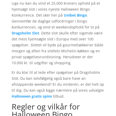
Lige nu kan du vind et 25.000 kroners ophold på et
hjemsøgt slot i vores nyeste Halloween Bingo
Konkurrence. Det sker her på
Unibet Bingo
.
Gennemfør de daglige udfordringer i bingo
konkurrencen, og vind et weekendophold for to på
Dragsholm Slot
. Dette slot skulle efter sigende være
det mest hjemsøgte slot i Europa med over 100
spøgelser. Slottet vil byde på gourmetlækkerier både
morgen og aften fra slottets Michelin-køkken og en
privat spøgelsesrundvisning. Herudover er der
10.000 kr. til udgifter og shopping.
Er du klar til at lede efter spøgelser på Dragsholms
Slot. Du kan selvfølgelig også bare have an
afslappende weekend? Er du vinderen, er det helt op
til dig. Du kan også kigge nærmere på vores udvalgte
Halloween gratis spins
tilbud.
Regler og vilkår for
Halloween Bingo