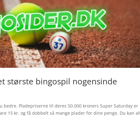
t største bingospil nogensinde
u bedre. Pladepriserne til deres 50.000 kroners Super Saturday er
bare 15 kr. og få dobbelt så mange plader for dine penge. Du kan al