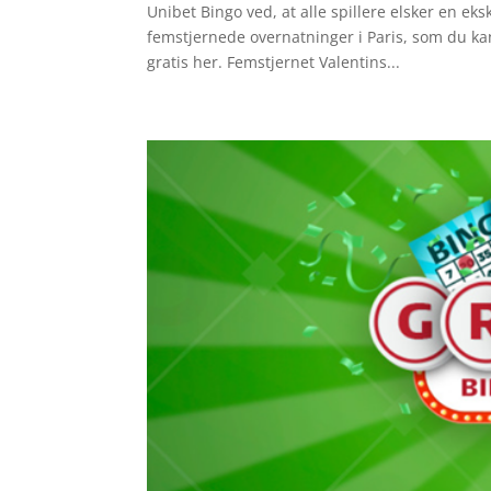
Unibet Bingo ved, at alle spillere elsker en ek
femstjernede overnatninger i Paris, som du ka
gratis her. Femstjernet Valentins...