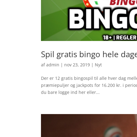
Spil gratis bingo hele dag
af
admin
|
nov 23, 2019
|
Nyt
Der er 12 gratis bingospil til alle hver dag me
præmiepuljer og jackpots for 16.200 kr. i perio
du bare logge ind her eller...