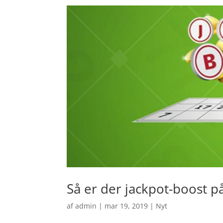
Så er der jackpot-boost p
af
admin
|
mar 19, 2019
|
Nyt