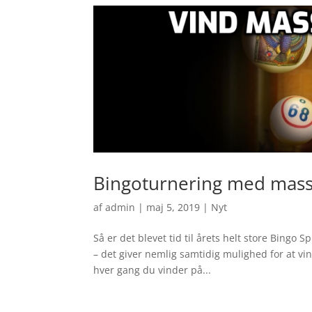
Bingoturnering med masse
af
admin
|
maj 5, 2019
|
Nyt
Så er det blevet tid til årets helt store Bingo 
– det giver nemlig samtidig mulighed for at vi
hver gang du vinder på...