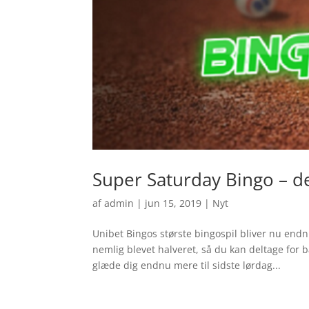
Super Saturday Bingo – de
af
admin
|
jun 15, 2019
|
Nyt
Unibet Bingos største bingospil bliver nu endn
nemlig blevet halveret, så du kan deltage for 
glæde dig endnu mere til sidste lørdag...