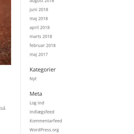
august 2018
juni 2018
maj 2018
april 2018
marts 2018
februar 2018
maj 2017
Kategorier
Nyt
Meta
Log ind
tså
Indlægsfeed
Kommentarfeed
WordPress.org