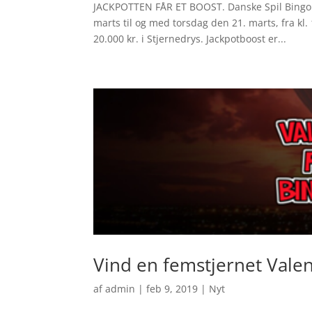
JACKPOTTEN FÅR ET BOOST. Danske Spil Bingo gi
marts til og med torsdag den 21. marts, fra k
20.000 kr. i Stjernedrys. Jackpotboost er...
Vind en femstjernet Valent
af
admin
|
feb 9, 2019
|
Nyt