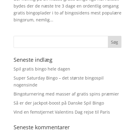
bydes der de næste tre 3 dage en ordentlig omgang
gratis bingoplader i to af bingosidens mest populære
bingorum, nemlig...
Seneste indlæg
Spil gratis bingo hele dagen
Super Saturday Bingo – det største bingospil
nogensinde
Bingoturnering med masser af gratis spins præmier
Så er der jackpot-boost på Danske Spil Bingo
Vind en femstjernet Valentins Dag rejse til Paris
Seneste kommentarer