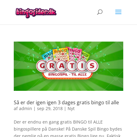
Så er der igen igen 3 dages gratis bingo til alle
af
admin
|
sep 29, 2018
|
Nyt
Der er endnu en gang gratis BINGO til ALLE
bingospillere på Danske! På Danske Spil Bingo bydes
der nemlig på en masse gratis Bingo lige nu. Faktisk