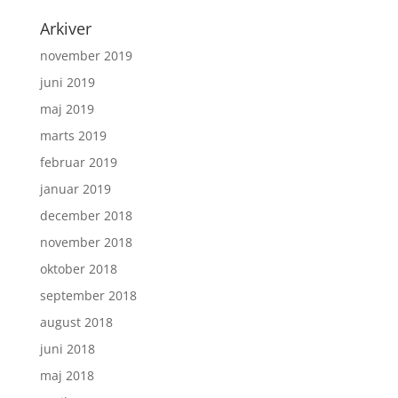
Arkiver
november 2019
juni 2019
maj 2019
marts 2019
februar 2019
januar 2019
december 2018
november 2018
oktober 2018
september 2018
august 2018
juni 2018
maj 2018