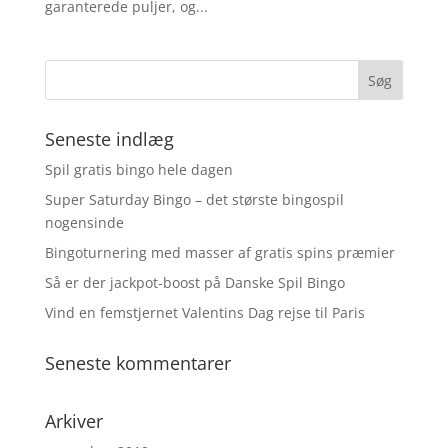
garanterede puljer, og...
Seneste indlæg
Spil gratis bingo hele dagen
Super Saturday Bingo – det største bingospil
nogensinde
Bingoturnering med masser af gratis spins præmier
Så er der jackpot-boost på Danske Spil Bingo
Vind en femstjernet Valentins Dag rejse til Paris
Seneste kommentarer
Arkiver