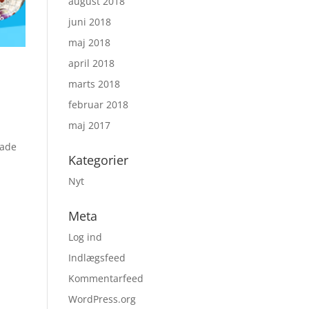
august 2018
juni 2018
maj 2018
april 2018
marts 2018
februar 2018
maj 2017
lade
Kategorier
Nyt
Meta
Log ind
Indlægsfeed
Kommentarfeed
WordPress.org