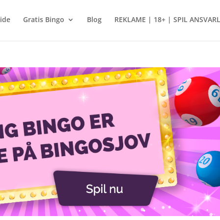
ide
Gratis Bingo
Blog
REKLAME | 18+ | SPIL ANSVARL