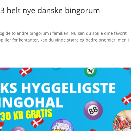
i 3 helt nye danske bingorum
 og de to andre bingorum i familien. Nu kan du spille dine favorit
spiller for kontanter, kan du vinde større og bedre præmier, men i