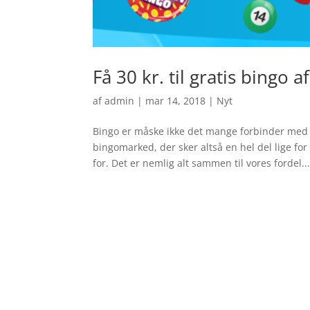
Få 30 kr. til gratis bingo 
af
admin
|
mar 14, 2018
|
Nyt
Bingo er måske ikke det mange forbinder med
bingomarked, der sker altså en hel del lige for
for. Det er nemlig alt sammen til vores fordel...