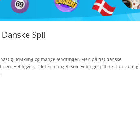
af Danske Spil
 hastig udvikling og mange ændringer. Men på det danske
 tiden. Heldigvis er det kun noget, som vi bingospillere, kan være g
.